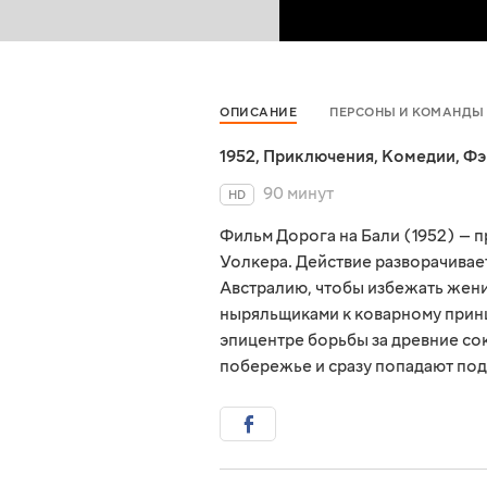
ОПИСАНИЕ
ПЕРСОНЫ И КОМАНДЫ
1952
,
Приключения
,
Комедии
,
Фэ
90 минут
HD
Фильм Дорога на Бали (1952) — 
Уолкера. Действие разворачивает
Австралию, чтобы избежать жен
ныряльщиками к коварному принц
эпицентре борьбы за древние со
побережье и сразу попадают под