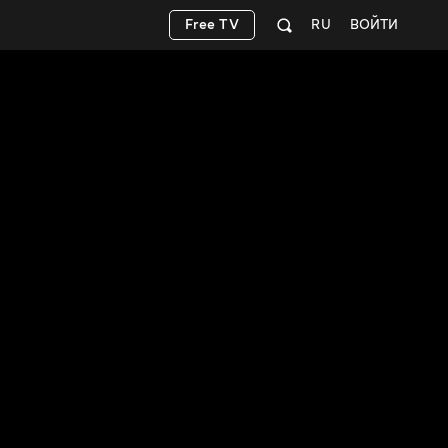
Free TV
RU
ВОЙТИ