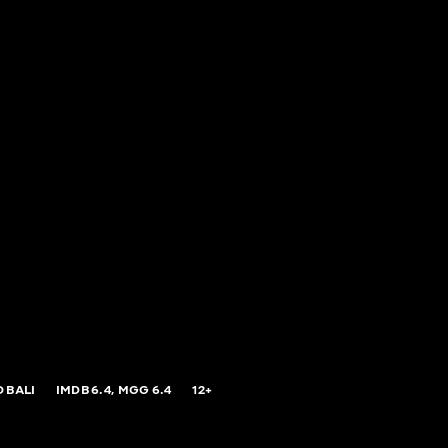
 BALI
IMDB
6.4,
MGG
6.4
12+