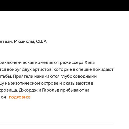
нтези
,
Мюзиклы
,
США
приключенческая комедия от режиссера Хэла
ся вокруг двух артистов, которые в спешке покидают
итьбы. Приятели нанимаются глубоководными
у на экзотическом острове и оказываются в
кровища. Джордж и Гарольд прибывают на
 оч
ПОДРОБНЕЕ