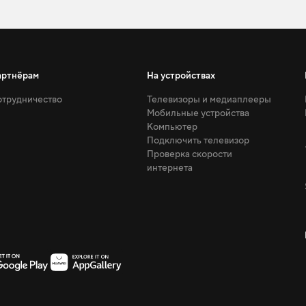
артнёрам
На устройствах
трудничество
Телевизоры и медиаплееры
Мобильные устройства
Компьютер
Подключить телевизор
Проверка скорости
интернета