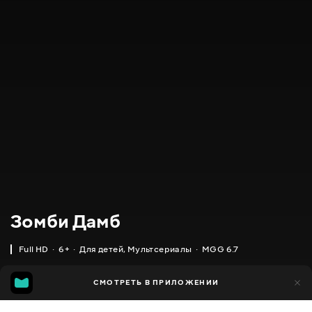
Зомби Дамб
Full HD
6+
Для детей
,
Мультсериалы
MGG 6.7
IMDB
MGG
8 тыс.
СМОТРЕТЬ В ПРИЛОЖЕНИИ
3 тыс.
6.1
6.7