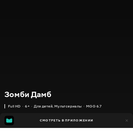
Зомби Дамб
Full HD
6+
Для детей
,
Мультсериалы
MGG 6.7
IMDB
MGG
8 тыс.
СМОТРЕТЬ В ПРИЛОЖЕНИИ
3 тыс.
6.1
6.7