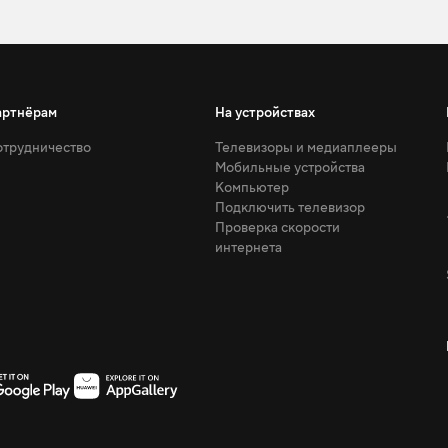
артнёрам
На устройствах
трудничество
Телевизоры и медиаплееры
Мобильные устройства
Компьютер
Подключить телевизор
Проверка скорости
интернета