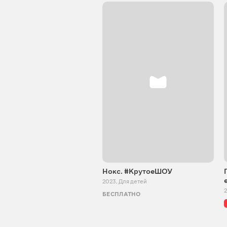
Нокс. #КрутоеШОУ
2023
,
Для детей
БЕСПЛАТНО