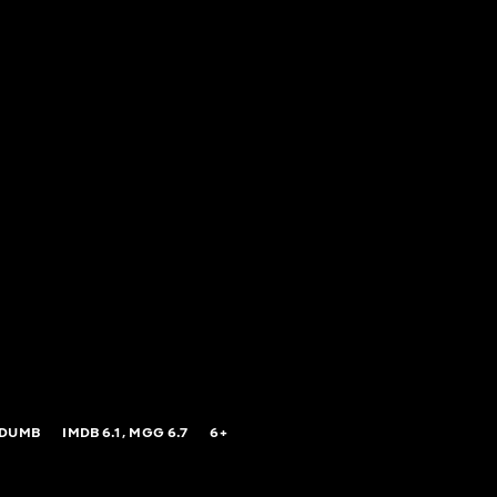
 DUMB
IMDB
6.1,
MGG
6.7
6+