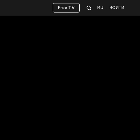
Free TV
RU
ВОЙТИ