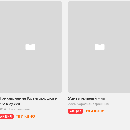
Приключения Котигорошка и
Удивительный мир
его друзей
2021
,
Короткометражные
2014
,
Приключения
ТВ И КИНО
АКЦИЯ
ТВ И КИНО
АКЦИЯ