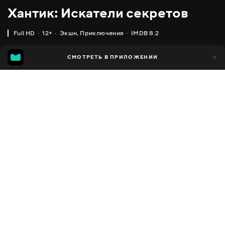
Хантик: Искатели секретов
Full HD
12+
Экшн
,
Приключения
IMDB 8.2
IMDB
MGG
1 тыс.
СМОТРЕТЬ В ПРИЛОЖЕНИИ
309
8.2
6.6
Добавлено в избранное
ПОДЕЛИТЬСЯ
Huntik: Secrets and Seekers
2009 - 2010
,
Италия
,
США
Экшн
,
Приключения
,
Facebook
Фэнтези
ПЕРЕВОД
Скопировать ссылку
,
,
Английский
Украинский
Русский
СУБТИТРЫ
Русский
ДОСТУПНО
iOS,
Android,
Smart TV,
Консоли,
Медиа плеер