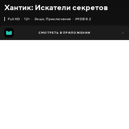
Хантик: Искатели секретов
Full HD
12+
Экшн
,
Приключения
IMDB 8.2
IMDB
MGG
1 тыс.
СМОТРЕТЬ В ПРИЛОЖЕНИИ
309
8.2
6.6
Добавлено в избранное
ПОДЕЛИТЬСЯ
Huntik: Secrets and Seekers
2009 - 2010
,
Италия
,
США
Экшн
,
Приключения
,
Facebook
Фэнтези
ПЕРЕВОД
Скопировать ссылку
,
,
Английский
Украинский
Русский
СУБТИТРЫ
Русский
ДОСТУПНО
iOS,
Android,
Smart TV,
Консоли,
Медиа плеер