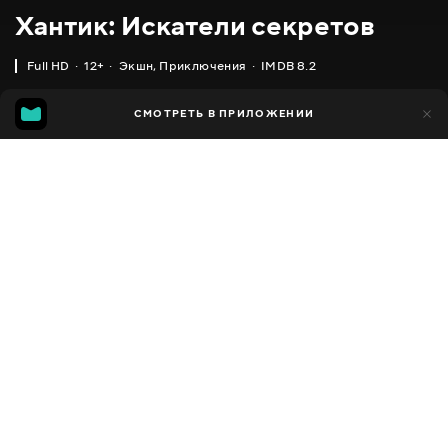
Хантик: Искатели секретов
Full HD
12+
Экшн
,
Приключения
IMDB 8.2
IMDB
MGG
1 тыс.
СМОТРЕТЬ В ПРИЛОЖЕНИИ
309
8.2
6.6
Добавлено в избранное
ПОДЕЛИТЬСЯ
Huntik: Secrets and Seekers
2009 - 2010
,
Италия
,
США
Экшн
,
Приключения
,
Facebook
Фэнтези
ПЕРЕВОД
Скопировать ссылку
,
Английский
Русский
СУБТИТРЫ
Русский
ДОСТУПНО
iOS,
Android,
Smart TV,
Консоли,
Медиа плеер