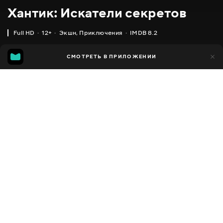
Хантик: Искатели секретов
Full HD
12+
Экшн
,
Приключения
IMDB 8.2
IMDB
MGG
1 тыс.
СМОТРЕТЬ В ПРИЛОЖЕНИИ
309
8.2
6.6
Добавлено в избранное
ПОДЕЛИТЬСЯ
Huntik: Secrets and Seekers
2009 - 2010
,
Италия
,
США
Экшн
,
Приключения
,
Facebook
Фэнтези
ПЕРЕВОД
Скопировать ссылку
,
Английский
Русский
СУБТИТРЫ
Русский
ДОСТУПНО
iOS,
Android,
Smart TV,
Консоли,
Медиа плеер