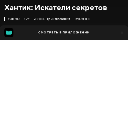
Хантик: Искатели секретов
Full HD
12+
Экшн
,
Приключения
IMDB 8.2
IMDB
MGG
1 тыс.
СМОТРЕТЬ В ПРИЛОЖЕНИИ
309
8.2
6.6
Добавлено в избранное
ПОДЕЛИТЬСЯ
Huntik: Secrets and Seekers
2009 - 2010
,
Италия
,
США
Экшн
,
Приключения
,
Facebook
Фэнтези
ПЕРЕВОД
Скопировать ссылку
,
Английский
Русский
СУБТИТРЫ
Русский
ДОСТУПНО
iOS,
Android,
Smart TV,
Консоли,
Медиа плеер