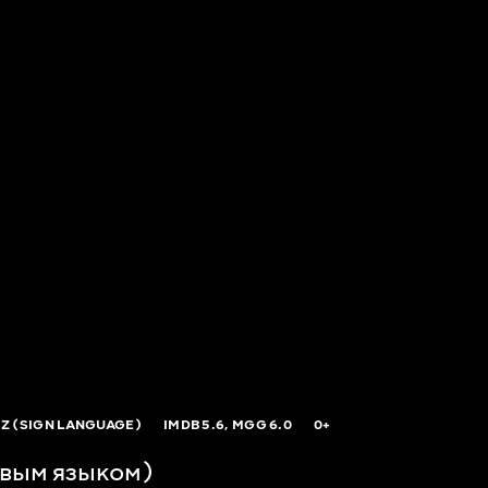
Z (SIGN LANGUAGE)
IMDB
5.6,
MGG
6.0
0+
вым языком)