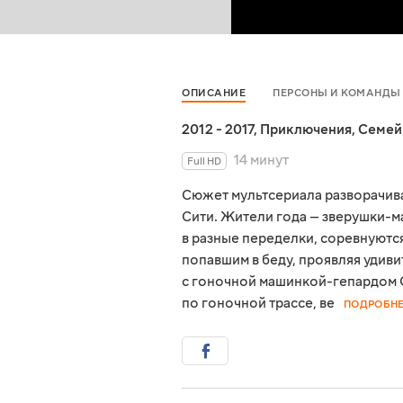
ОПИСАНИЕ
ПЕРСОНЫ И КОМАНДЫ
2012 - 2017
,
Приключения
,
Семей
14 минут
Full HD
Сюжет мультсериала разворачива
Сити. Жители года — зверушки-м
в разные переделки, соревнуются
попавшим в беду, проявляя удив
с гоночной машинкой-гепардом
по гоночной трассе, ве
ПОДРОБН