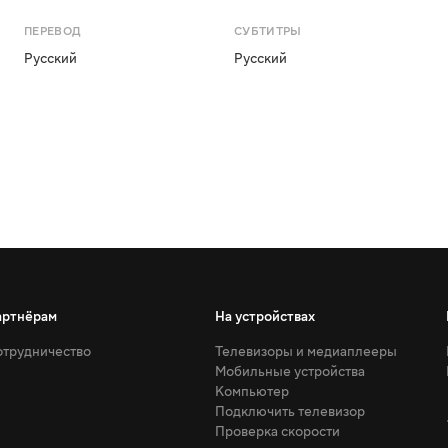
ПЕРЕВОД
СУБТИТРЫ
Русский
Русский
артнёрам
На устройствах
трудничество
Телевизоры и медиаплееры
Мобильные устройства
Компьютер
Подключить телевизор
Проверка скорости