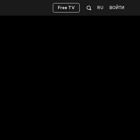
Free TV
RU
ВОЙТИ