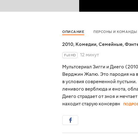
ОПИСАНИЕ
ПЕРСОНЫ И КОМАНДЫ
2010
,
Комедии
,
Семейные
,
Фэнт
12 минут
Full HD
Мультсериал Зигги и Диего (201
Верджин Жалю. Это пародия на в
в условия современной пустыни.
ленивого верблюда и енота, об
Диего страдает от зноя и мечта
находит старую консервн
ПОДРО