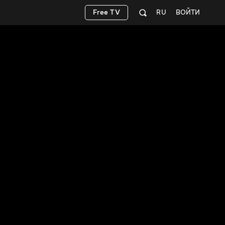
Free TV
RU
ВОЙТИ