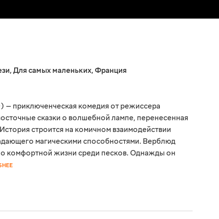
ези
,
Для самых маленьких
,
Франция
0) — приключенческая комедия от режиссера
осточные сказки о волшебной лампе, перенесенная
 История строится на комичном взаимодействии
ладающего магическими способностями. Верблюд
ет о комфортной жизни среди песков. Однажды он
БНЕЕ