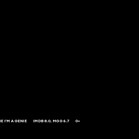
E I'M A GENIE
IMDB
8.0,
MGG
6.7
0+