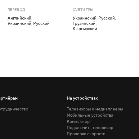
ПЕРЕВОД
СУБТИТРЫ
Английский
,
Украинский
,
Русский
,
Украинский
,
Русский
Грузинский
,
Кыргызский
артнёрам
На устройствах
трудничество
Телевизоры и медиаплееры
Мобильные устройства
Компьютер
Подключить телевизор
Проверка скорости