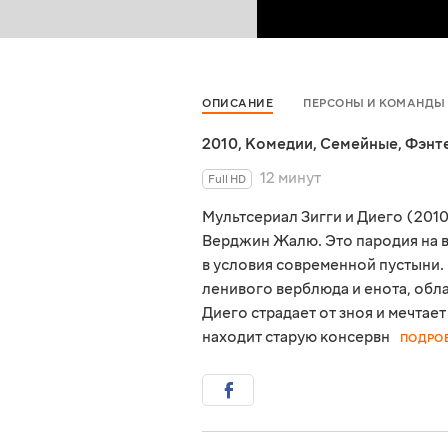
ОПИСАНИЕ
ПЕРСОНЫ И КОМАНДЫ
2010
,
Комедии
,
Семейные
,
Фэнт
12 минут
Full HD
Мультсериал Зигги и Диего (201
Верджин Жалю. Это пародия на в
в условия современной пустыни.
ленивого верблюда и енота, об
Диего страдает от зноя и мечта
находит старую консервн
ПОДРО