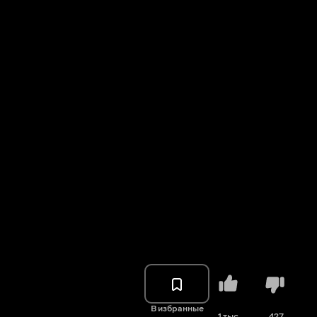
В избранные
1 тыс.
427