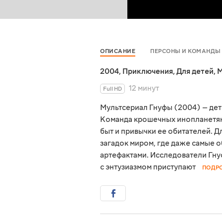
ОПИСАНИЕ
ПЕРСОНЫ И КОМАНДЫ
2004
,
Приключения
,
Для детей
,
М
12 минут
Full HD
Мультсериал Гнуфы (2004) — дет
Команда крошечных инопланетян
быт и привычки ее обитателей. 
загадок миром, где даже самые
артефактами. Исследователи Гну
с энтузиазмом приступают
ПОДР