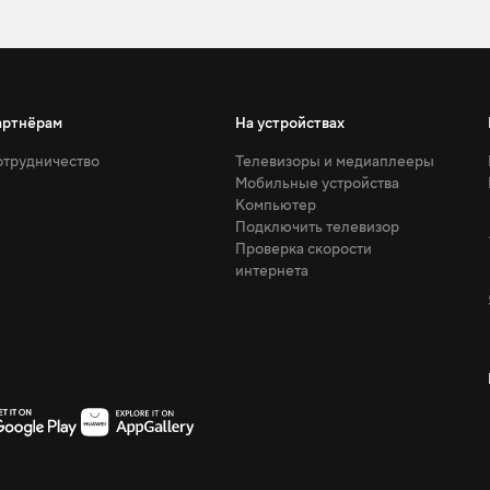
артнёрам
На устройствах
трудничество
Телевизоры и медиаплееры
Мобильные устройства
Компьютер
Подключить телевизор
Проверка скорости
интернета