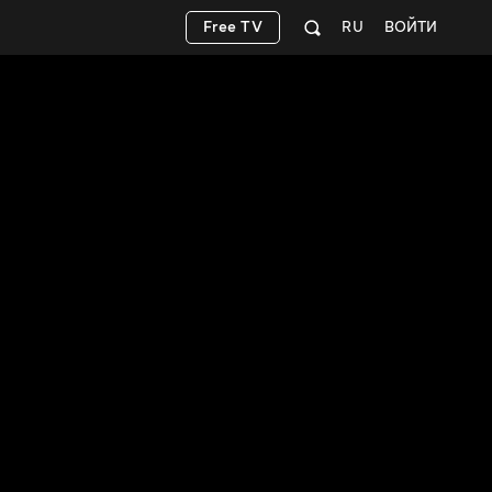
Free TV
RU
ВОЙТИ