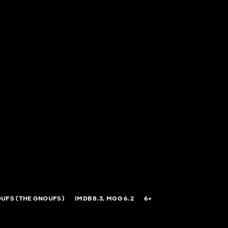
OUFS (THE GNOUFS)
IMDB
8.3,
MGG
6.2
6+