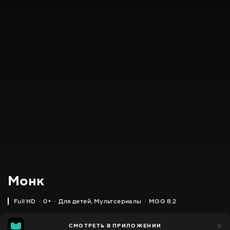
Монк
Full HD
0+
Для детей
,
Мультсериалы
MGG 8.2
IMDB
MGG
2 тыс.
СМОТРЕТЬ В ПРИЛОЖЕНИИ
1 тыс.