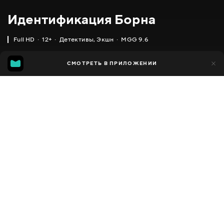
Идентификация Борна
Full HD
12+
Детективы
,
Экшн
MGG 9.6
IMDB
MGG
9 тыс.
СМОТРЕТЬ В ПРИЛОЖЕНИИ
209
7.8
9.6
Добавлено в избранное
ПОДЕЛИТЬСЯ
1 час 58 минут
The Bourne Identity
2002
,
Германия
,
США
,
Чехия
Детективы
,
Экшн
,
Facebook
Триллеры
ПЕРЕВОД
Скопировать ссылку
,
,
,
Английский
Украинский
Русский
Азербайджанский
СУБТИТРЫ
,
,
,
Украинский
Русский
Латышский
Румынский
ДОСТУПНО
iOS,
Android,
Smart TV,
Консоли,
Медиа плеер