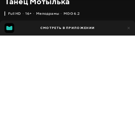
Танец Мотылька
Full HD
16+
Мелодрамы
MGG 6.2
MGG
386
СМОТРЕТЬ В ПРИЛОЖЕНИИ
64
6.2
Добавлено в избранное
ПОДЕЛИТЬСЯ
Moth Dance
2017
,
Украина
Мелодрамы
Facebook
ПЕРЕВОД
Русский
Скопировать ссылку
СУБТИТРЫ
,
Украинский
Русский
ДОСТУПНО
iOS,
Android,
Smart TV,
Консоли,
Медиа плеер