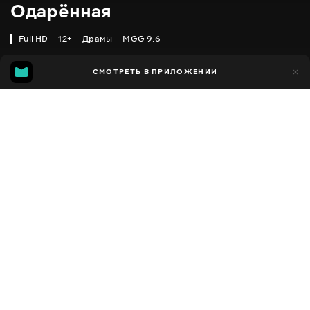
Одарённая
Full HD
12+
Драмы
MGG 9.6
IMDB
MGG
5 тыс.
СМОТРЕТЬ В ПРИЛОЖЕНИИ
124
7.6
9.6
Добавлено в избранное
ПОДЕЛИТЬСЯ
1 час 37 минут
Gifted
2017
,
США
Драмы
Facebook
ПЕРЕВОД
,
,
,
,
,
Английский
Украинский
Русский
Венгерский
Грузинский
Скопировать ссылку
,
Польский
Чешский
СУБТИТРЫ
,
,
,
,
,
Украинский
Русский
Азербайджанский
Болгарский
Венгерский
,
,
,
,
,
,
Латышский
Литовский
Польский
Румынский
Словацкий
Чешский
Эстонский
ДОСТУПНО