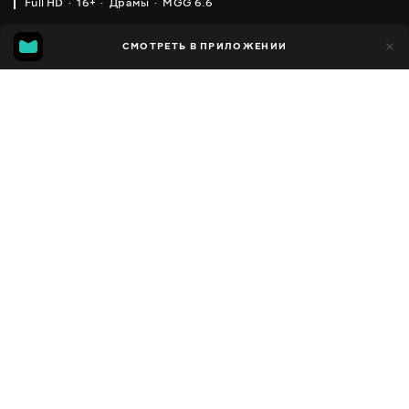
Full HD
16+
Драмы
MGG 6.6
IMDB
MGG
12 тыс.
СМОТРЕТЬ В ПРИЛОЖЕНИИ
1 тыс.
5.3
6.6
Добавлено в избранное
ПОДЕЛИТЬСЯ
Dr. Baby Dust
2012
,
Украина
Драмы
Facebook
ПЕРЕВОД
,
,
Украинский
Русский
Польский
Скопировать ссылку
СУБТИТРЫ
,
,
,
,
,
Украинский
Русский
Грузинский
Кыргызский
Польский
Румынский
ДОСТУПНО
iOS,
Android,
Smart TV,
Консоли,
Медиа плеер