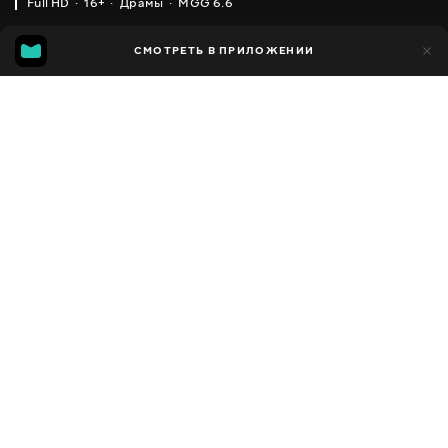
Full HD
16+
Драмы
MGG 6.6
IMDB
MGG
12 тыс.
СМОТРЕТЬ В ПРИЛОЖЕНИИ
1 тыс.
5.3
6.6
Добавлено в избранное
ПОДЕЛИТЬСЯ
Dr. Baby Dust
2012
,
Украина
Драмы
Facebook
ПЕРЕВОД
,
,
Украинский
Русский
Польский
Скопировать ссылку
СУБТИТРЫ
,
,
,
,
,
Украинский
Русский
Грузинский
Кыргызский
Польский
Румынский
ДОСТУПНО
iOS,
Android,
Smart TV,
Консоли,
Медиа плеер