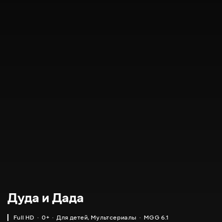
Дуда и Дада
Full HD
0+
Для детей
,
Мультсериалы
MGG 6.1