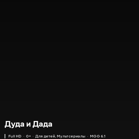
Дуда и Дада
Full HD
0+
Для детей
,
Мультсериалы
MGG 6.1