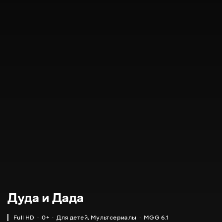
Дуда и Дада
Full HD
0+
Для детей
,
Мультсериалы
MGG 6.1