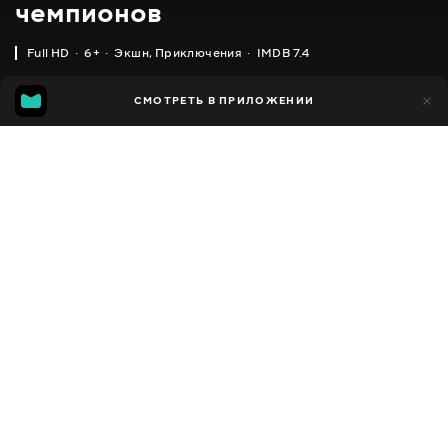
чемпионов
Full HD
6+
Экшн
,
Приключения
IMDB 7.4
IMDB
MGG
21 тыс.
СМОТРЕТЬ В ПРИЛОЖЕНИИ
3 тыс.
7.4
6.8
Добавлено в избранное
ПОДЕЛИТЬСЯ
Power battle WatchCar
2016 - 2017
,
Южная Корея
Экшн
,
Приключения
,
Facebook
Комедии
,
Семейные
,
Фантастика
ПЕРЕВОД
Скопировать ссылку
,
,
Украинский
Русский
Корейский
СУБТИТРЫ
Русский
ДОСТУПНО
iOS,
Android,
Smart TV,
Консоли,
Медиа плеер