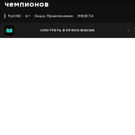
чемпионов
Full HD
6+
Экшн
,
Приключения
IMDB 7.4
IMDB
MGG
21 тыс.
СМОТРЕТЬ В ПРИЛОЖЕНИИ
3 тыс.
7.4
6.8
Добавлено в избранное
ПОДЕЛИТЬСЯ
Power battle WatchCar
2016 - 2017
,
Южная Корея
Экшн
,
Приключения
,
Facebook
Комедии
,
Семейные
,
Фантастика
ПЕРЕВОД
Скопировать ссылку
,
,
Украинский
Русский
Корейский
СУБТИТРЫ
Русский
ДОСТУПНО
iOS,
Android,
Smart TV,
Консоли,
Медиа плеер