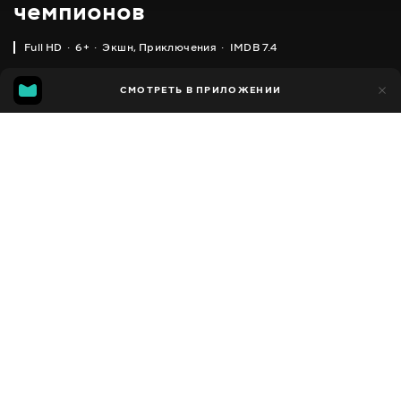
чемпионов
Full HD
6+
Экшн
,
Приключения
IMDB 7.4
IMDB
MGG
21 тыс.
СМОТРЕТЬ В ПРИЛОЖЕНИИ
3 тыс.
7.4
6.8
Добавлено в избранное
ПОДЕЛИТЬСЯ
Power battle WatchCar
2016 - 2017
,
Южная Корея
Экшн
,
Приключения
,
Facebook
Комедии
,
Семейные
,
Фантастика
ПЕРЕВОД
Скопировать ссылку
,
,
Украинский
Русский
Корейский
СУБТИТРЫ
Русский
ДОСТУПНО
iOS,
Android,
Smart TV,
Консоли,
Медиа плеер