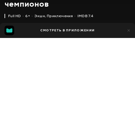
чемпионов
Full HD
6+
Экшн
,
Приключения
IMDB 7.4
IMDB
MGG
21 тыс.
СМОТРЕТЬ В ПРИЛОЖЕНИИ
3 тыс.
7.4
6.8
Добавлено в избранное
ПОДЕЛИТЬСЯ
Power battle WatchCar
2016 - 2017
,
Южная Корея
Экшн
,
Приключения
,
Facebook
Комедии
,
Семейные
,
Фантастика
ПЕРЕВОД
Скопировать ссылку
,
,
Украинский
Русский
Корейский
СУБТИТРЫ
Русский
ДОСТУПНО
iOS,
Android,
Smart TV,
Консоли,
Медиа плеер