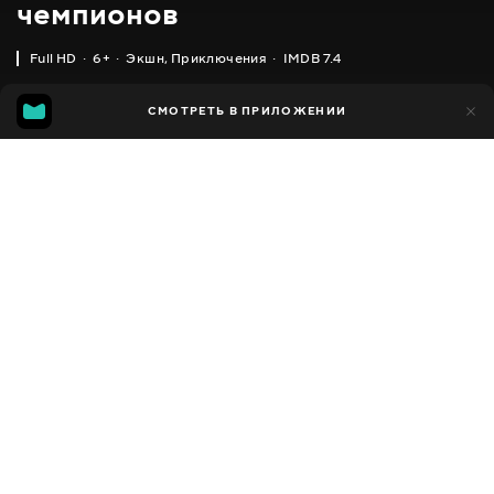
чемпионов
Full HD
6+
Экшн
,
Приключения
IMDB 7.4
IMDB
MGG
21 тыс.
СМОТРЕТЬ В ПРИЛОЖЕНИИ
3 тыс.
7.4
6.8
Добавлено в избранное
ПОДЕЛИТЬСЯ
Power battle WatchCar
2016 - 2017
,
Южная Корея
Экшн
,
Приключения
,
Facebook
Комедии
,
Семейные
,
Фантастика
ПЕРЕВОД
Скопировать ссылку
,
,
Украинский
Русский
Корейский
СУБТИТРЫ
Русский
ДОСТУПНО
iOS,
Android,
Smart TV,
Консоли,
Медиа плеер