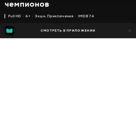
чемпионов
Full HD
6+
Экшн
,
Приключения
IMDB 7.4
IMDB
MGG
21 тыс.
СМОТРЕТЬ В ПРИЛОЖЕНИИ
3 тыс.
7.4
6.8
Добавлено в избранное
ПОДЕЛИТЬСЯ
Power battle WatchCar
2016 - 2017
,
Южная Корея
Экшн
,
Приключения
,
Facebook
Комедии
,
Семейные
,
Фантастика
ПЕРЕВОД
Скопировать ссылку
,
,
Украинский
Русский
Корейский
СУБТИТРЫ
Русский
ДОСТУПНО
iOS,
Android,
Smart TV,
Консоли,
Медиа плеер