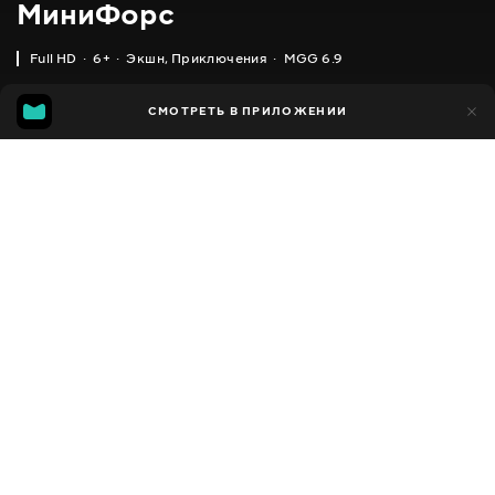
МиниФорс
Full HD
6+
Экшн
,
Приключения
MGG 6.9
IMDB
MGG
36 тыс.
СМОТРЕТЬ В ПРИЛОЖЕНИИ
4 тыс.
3.7
6.9
Добавлено в избранное
ПОДЕЛИТЬСЯ
MiniForce
2014 - 2019
,
Южная Корея
Экшн
,
Приключения
,
Facebook
Комедии
,
Семейные
,
Фэнтези
,
Фантастика
ПЕРЕВОД
Скопировать ссылку
Русский
СУБТИТРЫ
,
,
,
Украинский
Русский
Грузинский
Кыргызский
ДОСТУПНО
iOS,
Android,
Smart TV,
Консоли,
Медиа плеер