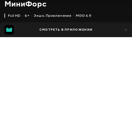
МиниФорс
Full HD
6+
Экшн
,
Приключения
MGG 6.9
IMDB
MGG
36 тыс.
СМОТРЕТЬ В ПРИЛОЖЕНИИ
4 тыс.
3.7
6.9
Добавлено в избранное
ПОДЕЛИТЬСЯ
MiniForce
2014 - 2019
,
Южная Корея
Экшн
,
Приключения
,
Facebook
Комедии
,
Семейные
,
Фэнтези
,
Фантастика
ПЕРЕВОД
Скопировать ссылку
Русский
СУБТИТРЫ
,
,
,
Украинский
Русский
Грузинский
Кыргызский
ДОСТУПНО
iOS,
Android,
Smart TV,
Консоли,
Медиа плеер