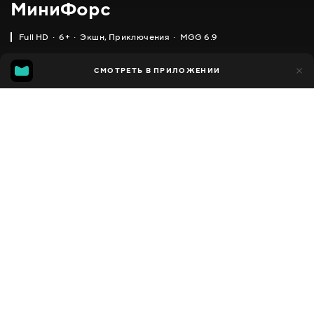
МиниФорс
Full HD
6+
Экшн
,
Приключения
MGG 6.9
IMDB
MGG
36 тыс.
СМОТРЕТЬ В ПРИЛОЖЕНИИ
4 тыс.
3.7
6.9
Добавлено в избранное
ПОДЕЛИТЬСЯ
MiniForce
2014 - 2019
,
Южная Корея
Экшн
,
Приключения
,
Facebook
Комедии
,
Семейные
,
Фэнтези
,
Фантастика
ПЕРЕВОД
Скопировать ссылку
Русский
СУБТИТРЫ
,
,
,
Украинский
Русский
Грузинский
Кыргызский
ДОСТУПНО
iOS,
Android,
Smart TV,
Консоли,
Медиа плеер