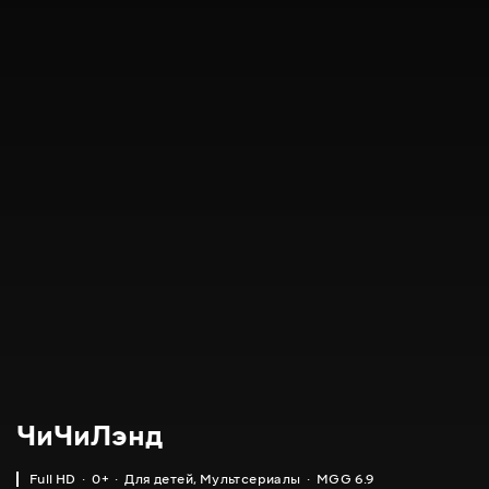
ЧиЧиЛэнд
Full HD
0+
Для детей
,
Мультсериалы
MGG 6.9