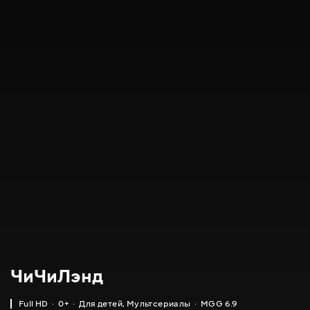
ЧиЧиЛэнд
Full HD
0+
Для детей
,
Мультсериалы
MGG 6.9