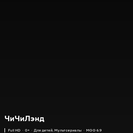
ЧиЧиЛэнд
Full HD
0+
Для детей
,
Мультсериалы
MGG 6.9