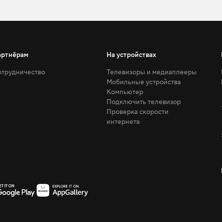
артнёрам
На устройствах
трудничество
Телевизоры и медиаплееры
Мобильные устройства
Компьютер
Подключить телевизор
Проверка скорости
интернета