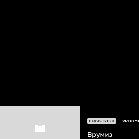
VROOM
НЕДОСТУПЕН
Врумиз