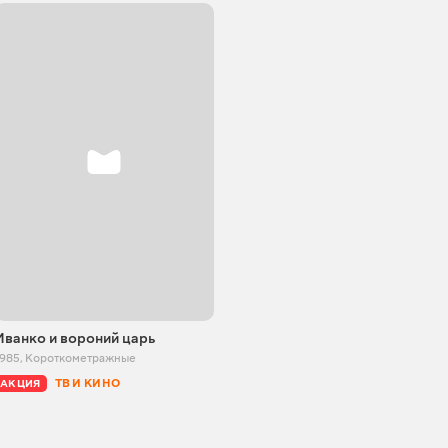
Иванко и вороний царь
1985
,
Короткометражные
ТВ И КИНО
АКЦИЯ