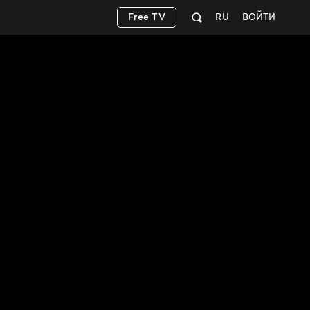
Free TV
RU
ВОЙТИ