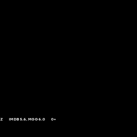
IZ
IMDB
5.6,
MGG
6.0
0+