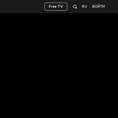
Free TV
RU
ВОЙТИ