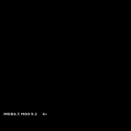
IMDB
6.7,
MGG
9.2
6+