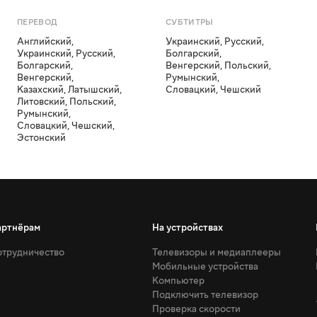
ПЕРЕВОД
СУБТИТРЫ
Английский
,
Украинский
,
Русский
,
Украинский
,
Русский
,
Болгарский
,
Болгарский
,
Венгерский
,
Польский
,
Венгерский
,
Румынский
,
Казахский
,
Латышский
,
Словацкий
,
Чешский
Литовский
,
Польский
,
Румынский
,
Словацкий
,
Чешский
,
Эстонский
артнёрам
На устройствах
трудничество
Телевизоры и медиаплееры
Мобильные устройства
Компьютер
Подключить телевизор
Проверка скорости