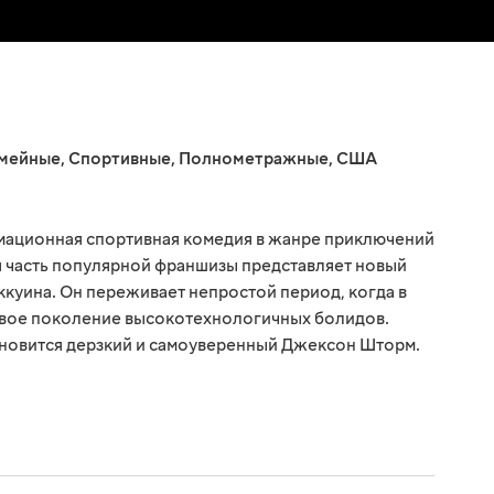
мейные
,
Спортивные
,
Полнометражные
,
США
имационная спортивная комедия в жанре приключений
я часть популярной франшизы представляет новый
куина. Он переживает непростой период, когда в
овое поколение высокотехнологичных болидов.
новится дерзкий и самоуверенный Джексон Шторм.