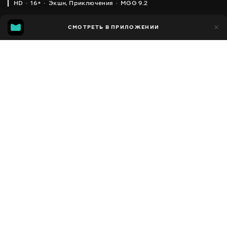
HD
16+
Экшн
,
Приключения
MGG 9.2
IMDB
MGG
5 тыс.
СМОТРЕТЬ В ПРИЛОЖЕНИИ
297
7.4
9.2
Добавлено в избранное
ПОДЕЛИТЬСЯ
War for the Planet of the Apes
2017
,
Канада
,
США
Экшн
,
Приключения
,
Драмы
,
Facebook
Фантастика
,
Триллеры
ПЕРЕВОД
Скопировать ссылку
Русский
ДОСТУПНО
iOS,
Android,
Smart TV,
Консоли,
Медиа плеер
Сюжет
Планета обезьян: Война 2017 года — триллер, снятый Мэттом
Ривзом. Это третий фильм популярной серии, раскрывающей