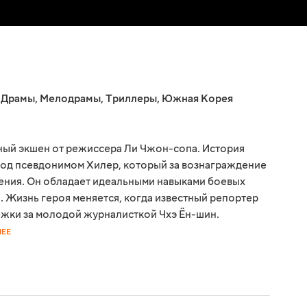
,
Драмы
,
Мелодрамы
,
Триллеры
,
Южная Корея
ный экшен от режиссера Ли Чжон-сопа. История
под псевдонимом Хилер, который за вознаграждение
ения. Он обладает идеальными навыками боевых
. Жизнь героя меняется, когда известный репортер
ежки за молодой журналисткой Чхэ Ён-шин.
НЕЕ