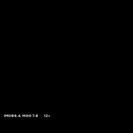
IMDB
8.4,
MGG
7.8
12+