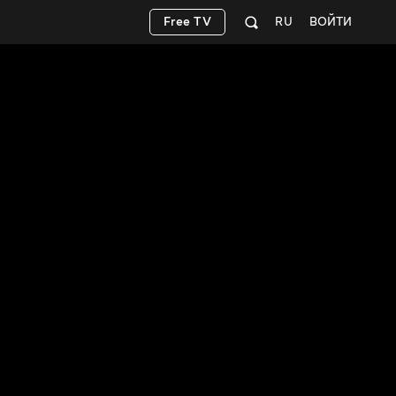
Free TV
RU
ВОЙТИ