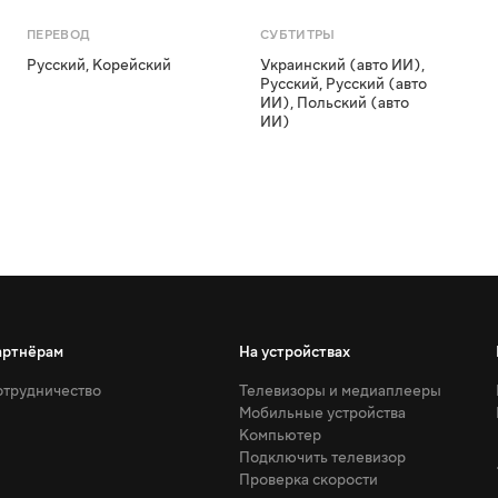
ПЕРЕВОД
СУБТИТРЫ
Русский
,
Корейский
Украинский (авто ИИ)
,
Русский
,
Русский (авто
ИИ)
,
Польский (авто
ИИ)
артнёрам
На устройствах
трудничество
Телевизоры и медиаплееры
Мобильные устройства
Компьютер
Подключить телевизор
Проверка скорости