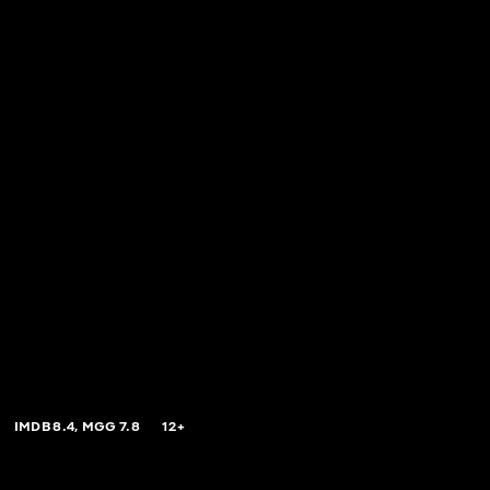
IMDB
8.4,
MGG
7.8
12+