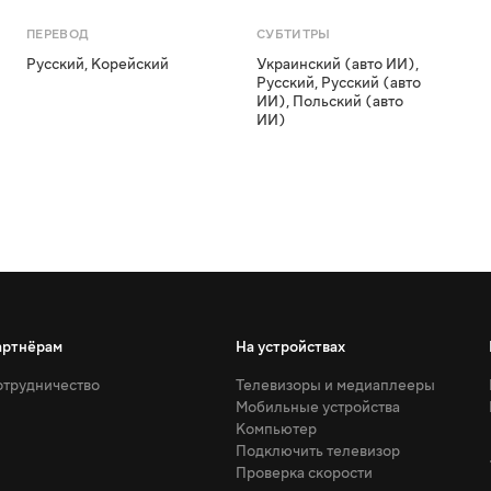
ПЕРЕВОД
СУБТИТРЫ
Русский
,
Корейский
Украинский (авто ИИ)
,
Русский
,
Русский (авто
ИИ)
,
Польский (авто
ИИ)
артнёрам
На устройствах
трудничество
Телевизоры и медиаплееры
Мобильные устройства
Компьютер
Подключить телевизор
Проверка скорости