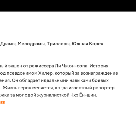
,
Драмы
,
Мелодрамы
,
Триллеры
,
Южная Корея
ный экшен от режиссера Ли Чжон-сопа. История
под псевдонимом Хилер, который за вознаграждение
ения. Он обладает идеальными навыками боевых
. Жизнь героя меняется, когда известный репортер
ежки за молодой журналисткой Чхэ Ён-шин.
НЕЕ