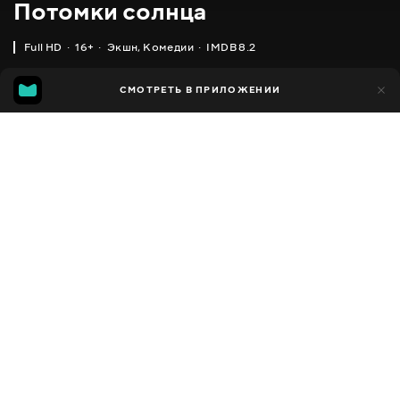
Потомки солнца
Full HD
16+
Экшн
,
Комедии
IMDB 8.2
IMDB
MGG
2 тыс.
СМОТРЕТЬ В ПРИЛОЖЕНИИ
80
8.2
8.1
Добавлено в избранное
ПОДЕЛИТЬСЯ
Taeyangui hooye
2016 - 2017
,
Южная Корея
Экшн
,
Комедии
,
Драмы
,
Facebook
Мелодрамы
ПЕРЕВОД
Скопировать ссылку
,
,
Украинский
Русский
Корейский
СУБТИТРЫ
,
Украинский (авто ИИ)
Русский
ДОСТУПНО
iOS,
Android,
Smart TV,
Консоли,
Медиа плеер