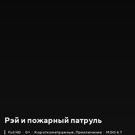
Рэй и пожарный патруль
Full HD
0+
Короткометражные
,
Приключения
MGG 6.7