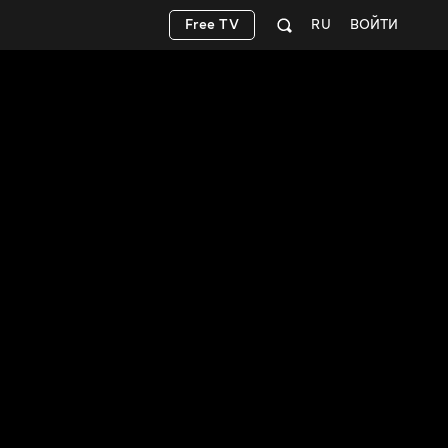
Free TV
RU
ВОЙТИ