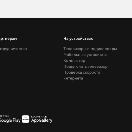
артнёрам
На устройствах
трудничество
Телевизоры и медиаплееры
Мобильные устройства
Компьютер
Подключить телевизор
Проверка скорости
интернета