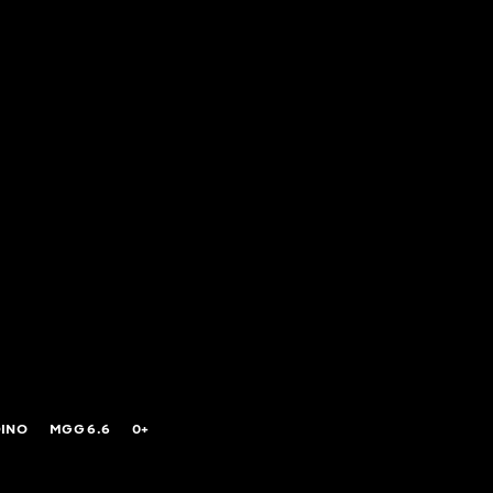
DINO
MGG
6.6
0+