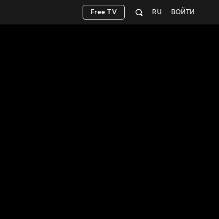
Free TV
RU
ВОЙТИ