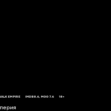
ALK EMPIRE
IMDB
8.6,
MGG
7.6
18+
мперия