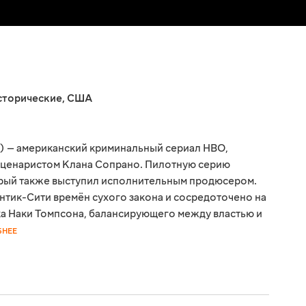
сторические
,
США
) — американский криминальный сериал HBO,
сценаристом Клана Сопрано. Пилотную серию
орый также выступил исполнительным продюсером.
антик-Сити времён сухого закона и сосредоточено на
ка Наки Томпсона, балансирующего между властью и
БНЕЕ