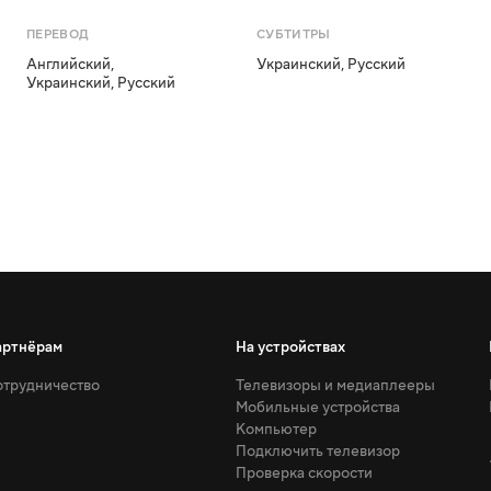
ПЕРЕВОД
СУБТИТРЫ
Английский
,
Украинский
,
Русский
Украинский
,
Русский
артнёрам
На устройствах
трудничество
Телевизоры и медиаплееры
Мобильные устройства
Компьютер
Подключить телевизор
Проверка скорости