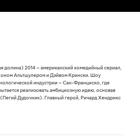
я долина) 2014 — американский комедийный сериал,
оном Альтшулером и Дэйвом Крински. Шоу
хнологической индустрии — Сан-Франциско, где
ытается реализовать амбициозную идею, основав
r (Пегий Дудочник). Главный герой, Ричард Хендрикс