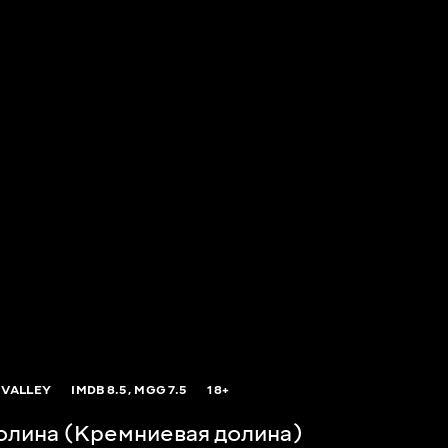
 VALLEY
IMDB
8.5,
MGG
7.5
18+
олина (Кремниевая долина)