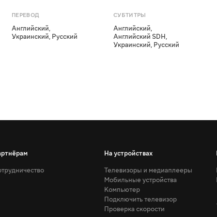
ПЕРЕВОД
СУБТИТРЫ
Английский
,
Английский
,
Украинский
,
Русский
Английский SDH
,
Украинский
,
Русский
артнёрам
На устройствах
трудничество
Телевизоры и медиаплееры
Мобильные устройства
Компьютер
Подключить телевизор
Проверка скорости