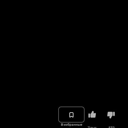
В избранные
7 тыс.
532