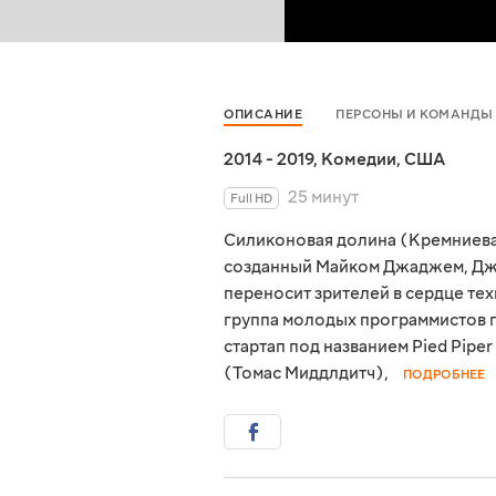
ОПИСАНИЕ
ПЕРСОНЫ И КОМАНДЫ
2014 - 2019
,
Комедии
,
США
25 минут
Full HD
Силиконовая долина (Кремниева
созданный Майком Джаджем, Дж
переносит зрителей в сердце те
группа молодых программистов п
стартап под названием Pied Pipe
(Томас Миддлдитч),
ПОДРОБНЕЕ