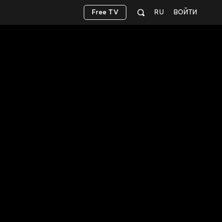
Free TV
RU
ВОЙТИ