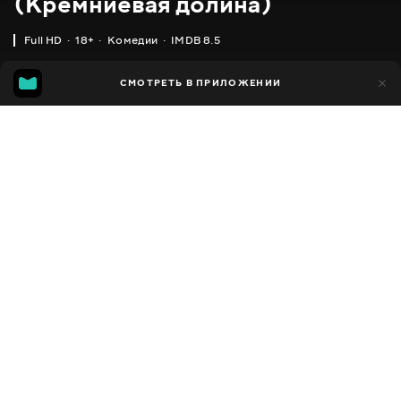
(Кремниевая долина)
Full HD
18+
Комедии
IMDB 8.5
IMDB
MGG
7 тыс.
СМОТРЕТЬ В ПРИЛОЖЕНИИ
532
8.5
7.5
Добавлено в избранное
ПОДЕЛИТЬСЯ
Silicon Valley
2014 - 2019
,
США
Комедии
Facebook
ПЕРЕВОД
,
,
Английский
Украинский
Русский
Скопировать ссылку
СУБТИТРЫ
,
,
,
Английский
Английский SDH
Украинский
Русский
ДОСТУПНО
iOS,
Android,
Smart TV,
Консоли,
Медиа плеер