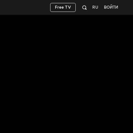
Free TV
RU
ВОЙТИ