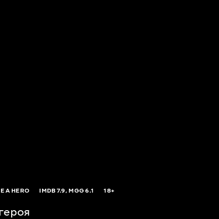
E A HERO
IMDB
7.9,
MGG
6.1
18+
героя