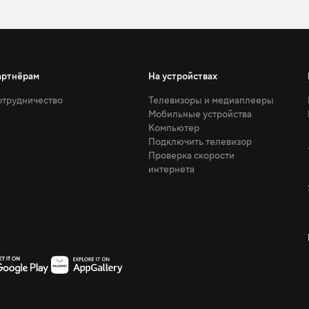
артнёрам
На устройствах
трудничество
Телевизоры и медиаплееры
Мобильные устройства
Компьютер
Подключить телевизор
Проверка скорости
интернета