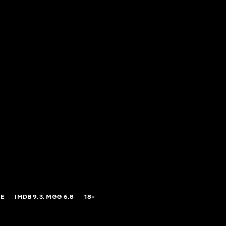
RE
IMDB
9.3,
MGG
6.8
18+