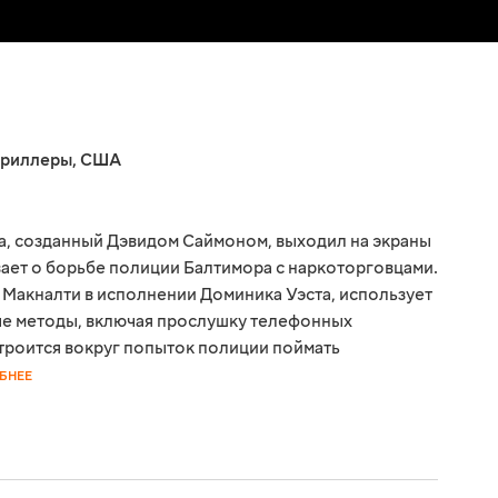
риллеры
,
США
, созданный Дэвидом Саймоном, выходил на экраны
вает о борьбе полиции Балтимора с наркоторговцами.
 Макналти в исполнении Доминика Уэста, использует
ые методы, включая прослушку телефонных
троится вокруг попыток полиции поймать
БНЕЕ