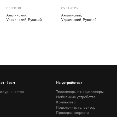
ПЕРЕВОД
СУБТИТРЫ
Английский
,
Английский
,
Украинский
,
Русский
Украинский
,
Русский
артнёрам
На устройствах
трудничество
Телевизоры и медиаплееры
Мобильные устройства
Компьютер
Подключить телевизор
Проверка скорости