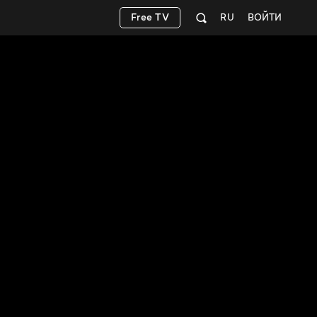
Free TV
RU
ВОЙТИ