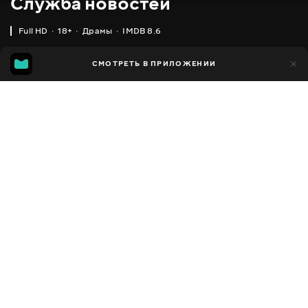
Служба новостей
Full HD
18+
Драмы
IMDB 8.6
IMDB
MGG
2 тыс.
СМОТРЕТЬ В ПРИЛОЖЕНИИ
143
8.6
7.2
Добавлено в избранное
ПОДЕЛИТЬСЯ
The Newsroom
2012 - 2014
,
США
Драмы
Facebook
ПЕРЕВОД
,
,
Английский
Украинский
Русский
Скопировать ссылку
СУБТИТРЫ
,
,
Английский
Украинский
Русский
ДОСТУПНО
iOS,
Android,
Smart TV,
Консоли,
Медиа плеер