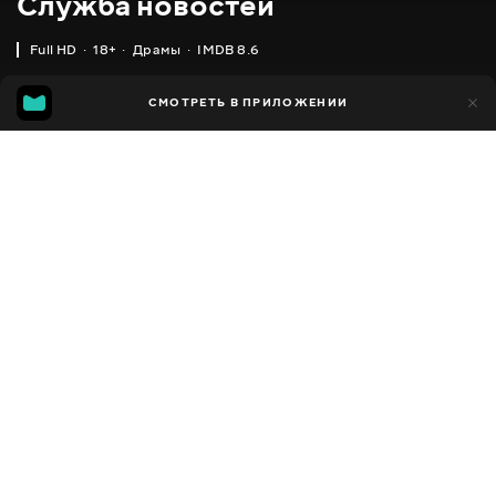
Служба новостей
Full HD
18+
Драмы
IMDB 8.6
IMDB
MGG
2 тыс.
СМОТРЕТЬ В ПРИЛОЖЕНИИ
143
8.6
7.2
Добавлено в избранное
ПОДЕЛИТЬСЯ
The Newsroom
2012 - 2014
,
США
Драмы
Facebook
ПЕРЕВОД
,
,
Английский
Украинский
Русский
Скопировать ссылку
СУБТИТРЫ
,
,
Английский
Украинский
Русский
ДОСТУПНО
iOS,
Android,
Smart TV,
Консоли,
Медиа плеер