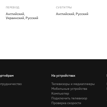
ПЕРЕВОД
СУБТИТРЫ
Английский
,
Английский
,
Русский
Украинский
,
Русский
артнёрам
На устройствах
трудничество
Телевизоры и медиаплееры
Мобильные устройства
Компьютер
Подключить телевизор
Проверка скорости