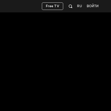
Free TV
RU
ВОЙТИ