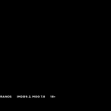
PRANOS
IMDB
9.2,
MGG
7.8
18+